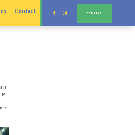
ues
Contact
CONTACT
à la
, et
t le