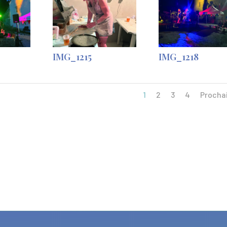
IMG_1215
IMG_1218
1
2
3
4
Procha