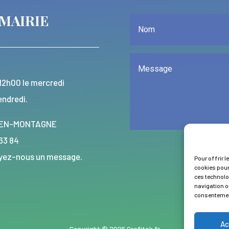
MAIRIE
12h00 le mercredi
endredi.
LY-EN-MONTAGNE
 63 84
voyez-nous un message.
Pour offrir l
cookies pour
ces technolo
navigation ou
consentement
Ac
Copyright © 2026 Grafitek.fr