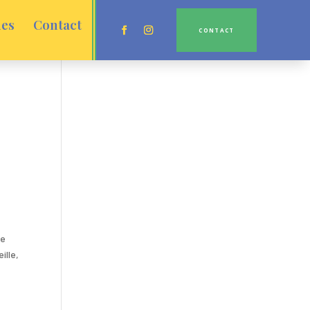
ues
Contact
CONTACT
ce
ille,