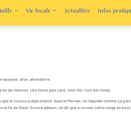
milly
Vie locale
Actualités
Infos pratiq
ge épaisse, drue, abondante.
en dix minutes. Une heure plus tard, c’est fini, tout est fondu.
e que le coucou a déjà chanté. Dans le Morvan, on l’appelle comme ça par
a fin de l’hiver. Encore ailleurs, on dit que si on met cette neige en boute