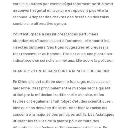
cornus ou aulnes par exemple) qui reforment petit à petit
un couvert végétal et racinaire et épuisent plus vite la
renouée. Adopter des chèvres des fossés ou des talus
semble une alternative sympa.
Pourtant, grâce à ses inflorescences parfumées
abondantes s’épanouissant à l’automne, elle nourrit les
insectes butineurs. Ses tiges rougeâtres et creuses la
font ressembler au bambou. Elle est aussi une plante bio-
indicatrice d’un sol riche en métaux. Elle adore la pollution.
CHANGEZ VOTRE REGARD SUR LA RENOUEE DU JAPON!
En Chine elle est utilisée comme fourrage, mais aussi en
médecine. C’est principalement le rhizome séché qui est
utilisé par la médecine traditionnelle chinoise, et les
feuilles ont également fait l’objet d’études scientifiques :
bien que non dénuées d’intérêt, c’est bien la racine qui
concentre la majorité des principes actifs. Les Asiatiques
utilisent les feuilles de la plante pour en faire des
décoctions ou infusions qu’ils consomment en cure. En