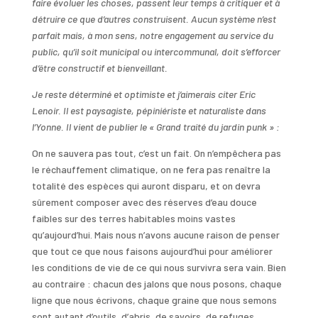
faire évoluer les choses, passent leur temps à critiquer et à
détruire ce que d’autres construisent. Aucun système n’est
parfait mais, à mon sens, notre engagement au service du
public, qu’il soit municipal ou intercommunal, doit s’efforcer
d’être constructif et bienveillant.
Je reste déterminé et optimiste et j’aimerais citer Eric
Lenoir. Il est paysagiste, pépiniériste et naturaliste dans
l’Yonne. Il vient de publier le « Grand traité du jardin punk » :
On ne sauvera pas tout, c’est un fait. On n’empêchera pas
le réchauffement climatique, on ne fera pas renaître la
totalité des espèces qui auront disparu, et on devra
sûrement composer avec des réserves d’eau douce
faibles sur des terres habitables moins vastes
qu’aujourd’hui. Mais nous n’avons aucune raison de penser
que tout ce que nous faisons aujourd’hui pour améliorer
les conditions de vie de ce qui nous survivra sera vain. Bien
au contraire : chacun des jalons que nous posons, chaque
ligne que nous écrivons, chaque graine que nous semons
sont autant d’outils, d’abris, de savoirs, de refuges,